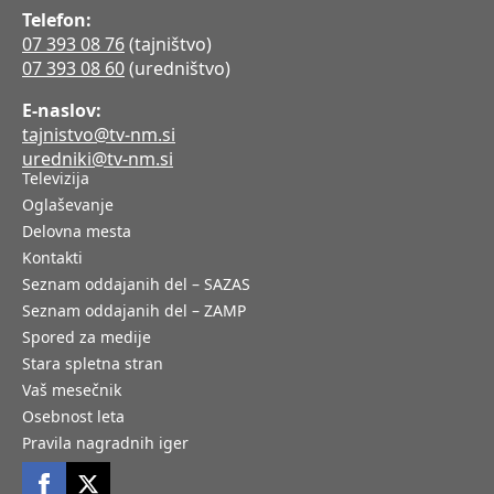
Telefon:
07 393 08 76
(tajništvo)
07 393 08 60
(uredništvo)
E-naslov:
tajnistvo@tv-nm.si
uredniki@tv-nm.si
Televizija
Oglaševanje
Delovna mesta
Kontakti
Seznam oddajanih del – SAZAS
Seznam oddajanih del – ZAMP
Spored za medije
Stara spletna stran
Vaš mesečnik
Osebnost leta
Pravila nagradnih iger