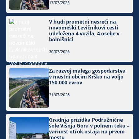
17/07/2026
V hudi prometni nesreči na
novomeški Levičnikovi cesti
udeležena 4 vozila, 4 osebe v
bolnišnici
30/07/2026
Za razvoj malega gospodarstva
v mestni občini Krško na voljo
150.000 evrov
31/07/2026
Gradnja prizidka Podružnične
šole Višnja Gora v polnem teku –
varnost otrok ostaja na prvem
mestu