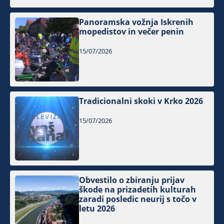
Panoramska vožnja Iskrenih
mopedistov in večer penin
15/07/2026
Tradicionalni skoki v Krko 2026
15/07/2026
Obvestilo o zbiranju prijav
škode na prizadetih kulturah
zaradi posledic neurij s točo v
letu 2026