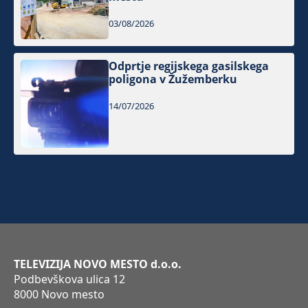
03/08/2026
Odprtje regijskega gasilskega
poligona v Žužemberku
14/07/2026
TELEVIZIJA NOVO MESTO d.o.o.
Podbevškova ulica 12
8000 Novo mesto