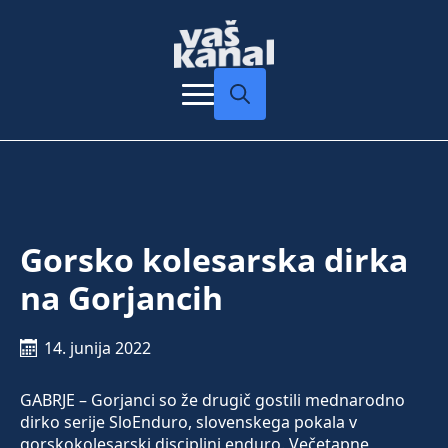
Search
for:
Gorsko kolesarska dirka
na Gorjancih
14. junija 2022
GABRJE – Gorjanci so že drugič gostili mednarodno
dirko serije SloEnduro, slovenskega pokala v
gorskokolesarski disciplini enduro. Večetapne