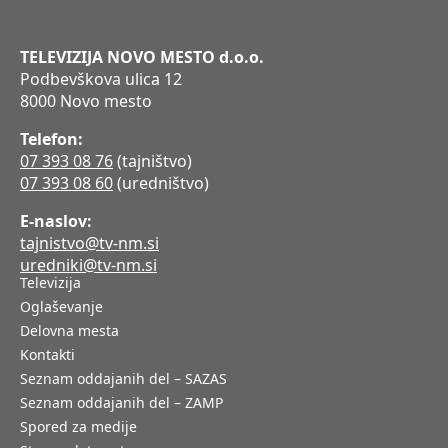
TELEVIZIJA NOVO MESTO d.o.o.
Podbevškova ulica 12
8000 Novo mesto
Telefon:
07 393 08 76
(tajništvo)
07 393 08 60
(uredništvo)
E-naslov:
tajnistvo@tv-nm.si
uredniki@tv-nm.si
Televizija
Oglaševanje
Delovna mesta
Kontakti
Seznam oddajanih del – SAZAS
Seznam oddajanih del – ZAMP
Spored za medije