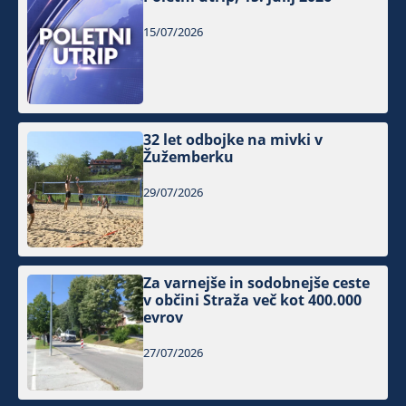
15/07/2026
32 let odbojke na mivki v
Žužemberku
29/07/2026
Za varnejše in sodobnejše ceste
v občini Straža več kot 400.000
evrov
27/07/2026