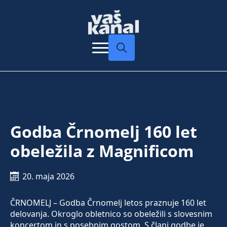
Search
for:
Godba Črnomelj 160 let
obeležila z Magnificom
20. maja 2026
ČRNOMELJ – Godba Črnomelj letos praznuje 160 let
delovanja. Okroglo obletnico so obeležili s slovesnim
koncertom in s posebnim gostom. S člani godbe je