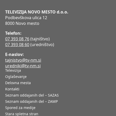
TELEVIZIJA NOVO MESTO d.o.o.
Podbevškova ulica 12
8000 Novo mesto
Telefon:
07 393 08 76
(tajništvo)
07 393 08 60
(uredništvo)
E-naslov:
tajnistvo@tv-nm.si
uredniki@tv-nm.si
Televizija
Oglaševanje
Delovna mesta
Kontakti
Seznam oddajanih del – SAZAS
Seznam oddajanih del – ZAMP
Spored za medije
Stara spletna stran