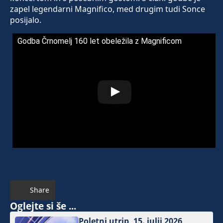
zapel legendarni Magnifico, med drugim tudi Sonce
posijalo.
Godba Črnomelj 160 let obeležila z Magnificom
Share
Oglejte si še ...
Poletni utrip, 15. julij 2026