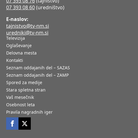
07 393 08 76
(tajništvo)
07 393 08 60
(uredništvo)
E-naslov:
tajnistvo@tv-nm.si
uredniki@tv-nm.si
Televizija
Oglaševanje
Delovna mesta
Kontakti
Seznam oddajanih del – SAZAS
Seznam oddajanih del – ZAMP
Spored za medije
Stara spletna stran
Vaš mesečnik
Osebnost leta
Pravila nagradnih iger