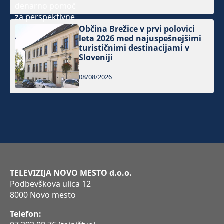
Občina Brežice v prvi polovici
leta 2026 med najuspešnejšimi
turističnimi destinacijami v
Sloveniji
08/08/2026
TELEVIZIJA NOVO MESTO d.o.o.
Podbevškova ulica 12
8000 Novo mesto
Telefon: