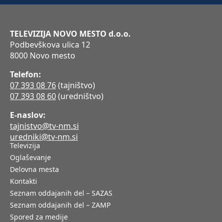
TELEVIZIJA NOVO MESTO d.o.o.
Podbevškova ulica 12
8000 Novo mesto
Telefon:
07 393 08 76
(tajništvo)
07 393 08 60
(uredništvo)
E-naslov:
tajnistvo@tv-nm.si
uredniki@tv-nm.si
Televizija
Oglaševanje
Delovna mesta
Kontakti
Seznam oddajanih del – SAZAS
Seznam oddajanih del – ZAMP
Spored za medije