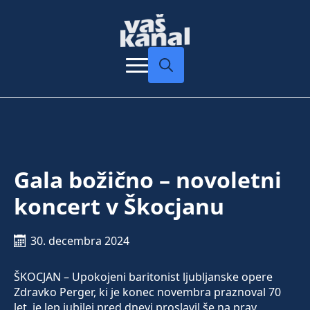
Search
for:
Gala božično – novoletni
koncert v Škocjanu
30. decembra 2024
ŠKOCJAN – Upokojeni baritonist ljubljanske opere
Zdravko Perger, ki je konec novembra praznoval 70
let, je lep jubilej pred dnevi proslavil še na prav