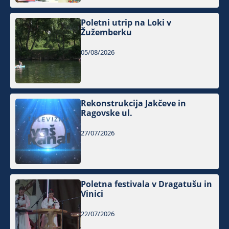
Poletni utrip na Loki v
Žužemberku
05/08/2026
Rekonstrukcija Jakčeve in
Ragovske ul.
27/07/2026
Poletna festivala v Dragatušu in
Vinici
22/07/2026