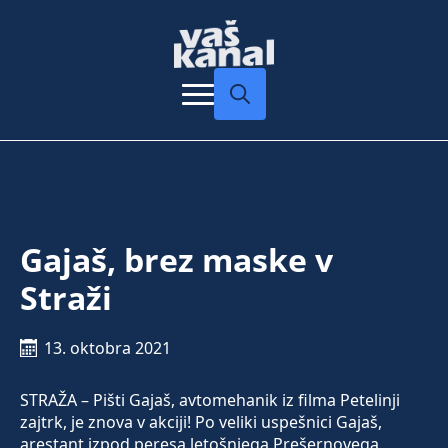
Search
for:
Gajaš, brez maske v
Straži
13. oktobra 2021
STRAŽA – Pišti Gajaš, avtomehanik iz filma Petelinji
zajtrk, je znova v akciji! Po veliki uspešnici Gajaš,
arestant izpod peresa letošnjega Prešernovega