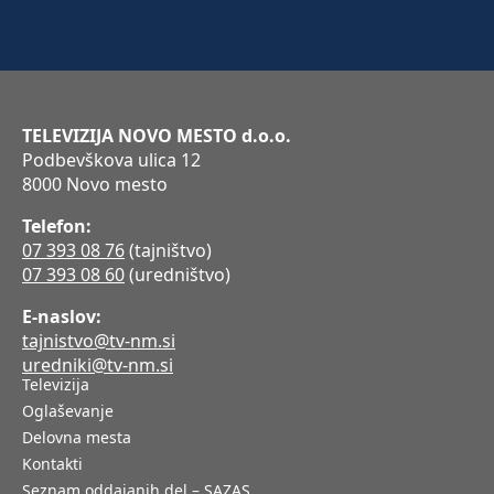
TELEVIZIJA NOVO MESTO d.o.o.
Podbevškova ulica 12
8000 Novo mesto
Telefon:
07 393 08 76
(tajništvo)
07 393 08 60
(uredništvo)
E-naslov:
tajnistvo@tv-nm.si
uredniki@tv-nm.si
Televizija
Oglaševanje
Delovna mesta
Kontakti
Seznam oddajanih del – SAZAS