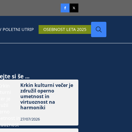
V POLETNI UTRIP
OSEBNOST LETA 2025
Search
for:
jte si še ...
Krkin kulturni večer je
združil operno
umetnost in
virtuoznost na
harmoniki
27/07/2026