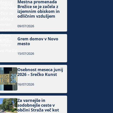
Mestna promenada
Brežice se je začela z
izjemnim obiskom in
odličnim vzdušjem
09/07/2026
Grem domov v Novo
mesto
15/07/2026
Osebnost meseca junij
2026 – Srečko Kunst
16/07/2026
Za varnejše in
sodobnejše ceste v
občini Straža več kot