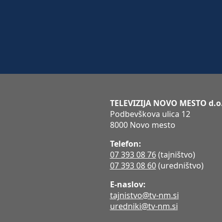
TELEVIZIJA NOVO MESTO d.o
Podbevškova ulica 12
8000 Novo mesto
Telefon:
07 393 08 76
(tajništvo)
07 393 08 60
(uredništvo)
E-naslov:
tajnistvo@tv-nm.si
uredniki@tv-nm.si