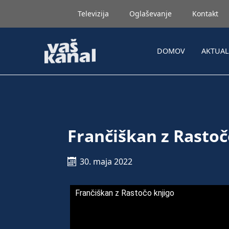
Televizija
Oglaševanje
Kontakt
DOMOV
AKTUA
Frančiškan z Rastoč
30. maja 2022
Frančiškan z Rastočo knjigo