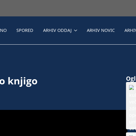
LNO
SPORED
ARHIV ODDAJ
ARHIV NOVIC
ARHI
o knjigo
Ogle