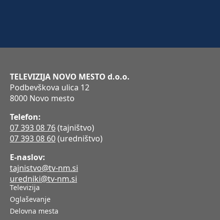
TELEVIZIJA NOVO MESTO d.o.o.
Podbevškova ulica 12
8000 Novo mesto
Telefon:
07 393 08 76
(tajništvo)
07 393 08 60
(uredništvo)
E-naslov:
tajnistvo@tv-nm.si
uredniki@tv-nm.si
Televizija
Oglaševanje
Delovna mesta