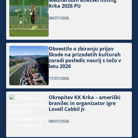
Mednarodni atletski miting
Krka 2026 PU
08/07/2026
Obvestilo o zbiranju prijav
škode na prizadetih kulturah
zaradi posledic neurij s točo v
letu 2026
17/07/2026
Okrepitev KK Krka – ameriški
branilec in organizator igre
Lovell Cabbil Jr.
08/07/2026