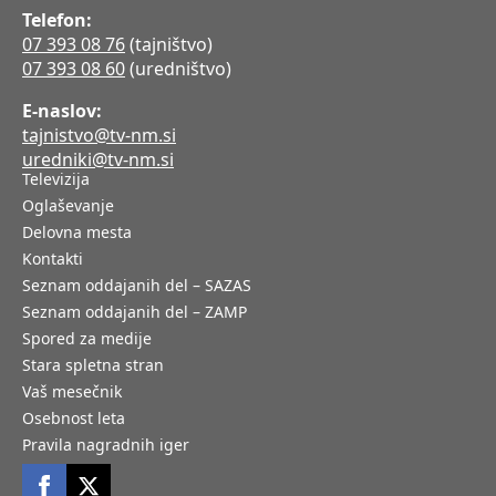
Telefon:
07 393 08 76
(tajništvo)
07 393 08 60
(uredništvo)
E-naslov:
tajnistvo@tv-nm.si
uredniki@tv-nm.si
Televizija
Oglaševanje
Delovna mesta
Kontakti
Seznam oddajanih del – SAZAS
Seznam oddajanih del – ZAMP
Spored za medije
Stara spletna stran
Vaš mesečnik
Osebnost leta
Pravila nagradnih iger