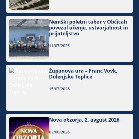
Nemški poletni tabor v Občicah
povezal učenje, ustvarjalnost in
prijateljstvo
11/07/2026
Županova ura – Franc Vovk,
Dolenjske Toplice
15/07/2026
Nova obzorja, 2. avgust 2026
02/08/2026