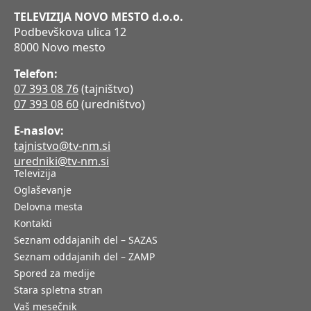
TELEVIZIJA NOVO MESTO d.o.o.
Podbevškova ulica 12
8000 Novo mesto
Telefon:
07 393 08 76
(tajništvo)
07 393 08 60
(uredništvo)
E-naslov:
tajnistvo@tv-nm.si
uredniki@tv-nm.si
Televizija
Oglaševanje
Delovna mesta
Kontakti
Seznam oddajanih del – SAZAS
Seznam oddajanih del – ZAMP
Spored za medije
Stara spletna stran
Vaš mesečnik