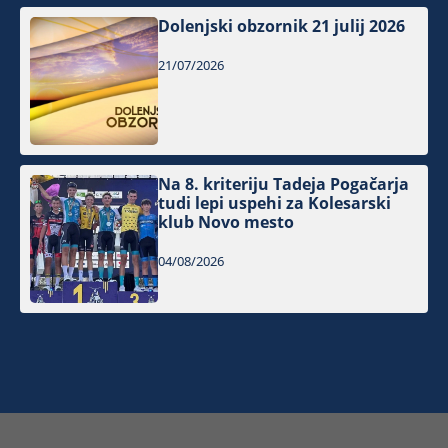
Dolenjski obzornik 21 julij 2026
21/07/2026
Na 8. kriteriju Tadeja Pogačarja
tudi lepi uspehi za Kolesarski
klub Novo mesto
04/08/2026