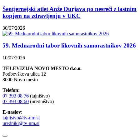
Šentjernejski atlet Anže Durjava po nesreči z lastnim
kopjem na zdravljenju v UKC
30/07/2026
59. Mednarodni tabor likovnih samorastnikov 2026
10/07/2026
TELEVIZIJA NOVO MESTO d.o.o.
Podbevškova ulica 12
8000 Novo mesto
Telefon:
07 393 08 76
(tajništvo)
07 393 08 60
(uredništvo)
E-naslov:
tajnistvo@tv-nm.si
uredniki@tv-nm.si