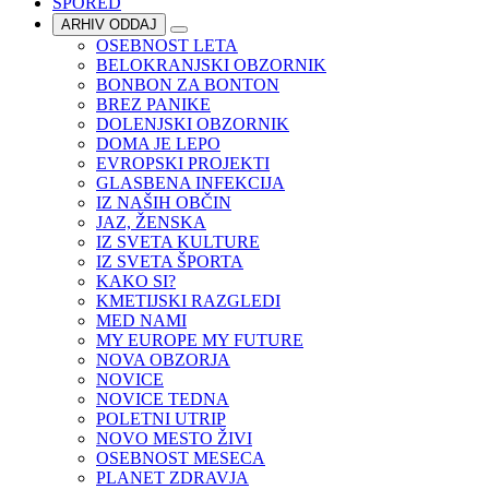
SPORED
ARHIV ODDAJ
OSEBNOST LETA
BELOKRANJSKI OBZORNIK
BONBON ZA BONTON
BREZ PANIKE
DOLENJSKI OBZORNIK
DOMA JE LEPO
EVROPSKI PROJEKTI
GLASBENA INFEKCIJA
IZ NAŠIH OBČIN
JAZ, ŽENSKA
IZ SVETA KULTURE
IZ SVETA ŠPORTA
KAKO SI?
KMETIJSKI RAZGLEDI
MED NAMI
MY EUROPE MY FUTURE
NOVA OBZORJA
NOVICE
NOVICE TEDNA
POLETNI UTRIP
NOVO MESTO ŽIVI
OSEBNOST MESECA
PLANET ZDRAVJA