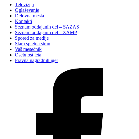
Televizija
Oglaševanje
Delovna mesta
Kontakti
Seznam oddajanih del – SAZAS
Seznam oddajanih del – ZAMP
Spored za medije
Stara spletna stran
Vaš mesečnik
Osebnost leta
Pravila nagradnih iger