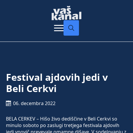
Search
for:
Festival ajdovih jedi v
Beli Cerkvi
06. decembra 2022
BELA CERKEV – Hišo živo dediščine v Beli Cerkvi so
minulo soboto po zaslugi tretjega festivala ajdovih
jedi vnovič prevevale omamne dišave. V sodelovanju z