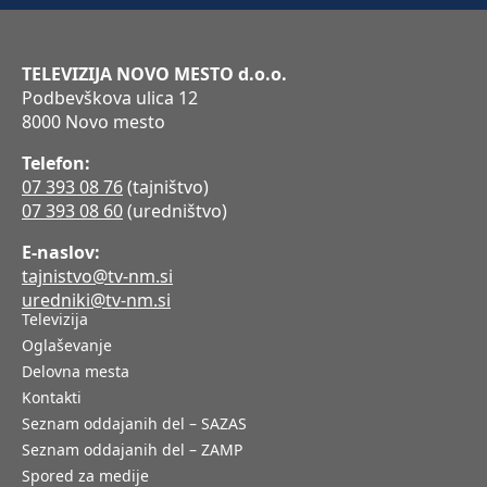
TELEVIZIJA NOVO MESTO d.o.o.
Podbevškova ulica 12
8000 Novo mesto
Telefon:
07 393 08 76
(tajništvo)
07 393 08 60
(uredništvo)
E-naslov:
tajnistvo@tv-nm.si
uredniki@tv-nm.si
Televizija
Oglaševanje
Delovna mesta
Kontakti
Seznam oddajanih del – SAZAS
Seznam oddajanih del – ZAMP
Spored za medije