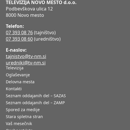
TELEVIZIJA NOVO MESTO d.o.o.
Podbevškova ulica 12
8000 Novo mesto
Telefon:
07 393 08 76
(tajništvo)
07 393 08 60
(uredništvo)
E-naslov:
tajnistvo@tv-nm.si
uredniki@tv-nm.si
Televizija
Oglaševanje
Delovna mesta
Kontakti
Seznam oddajanih del – SAZAS
Seznam oddajanih del – ZAMP
Spored za medije
Stara spletna stran
Vaš mesečnik