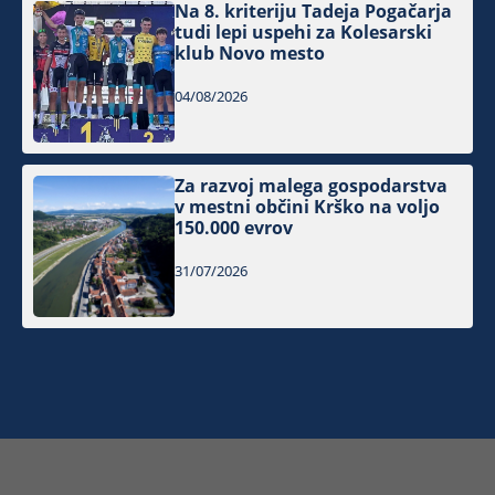
Na 8. kriteriju Tadeja Pogačarja
tudi lepi uspehi za Kolesarski
klub Novo mesto
04/08/2026
Za razvoj malega gospodarstva
v mestni občini Krško na voljo
150.000 evrov
31/07/2026