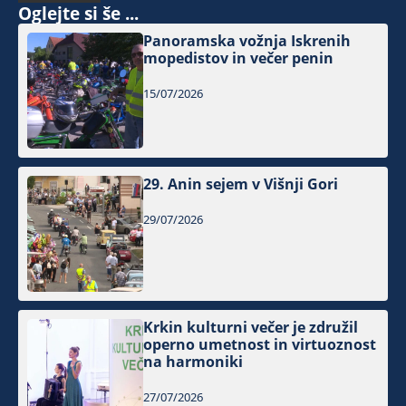
Oglejte si še ...
Panoramska vožnja Iskrenih
mopedistov in večer penin
15/07/2026
29. Anin sejem v Višnji Gori
29/07/2026
Krkin kulturni večer je združil
operno umetnost in virtuoznost
na harmoniki
27/07/2026