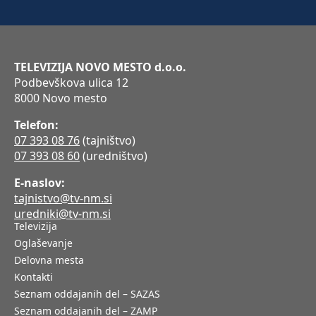
TELEVIZIJA NOVO MESTO d.o.o.
Podbevškova ulica 12
8000 Novo mesto
Telefon:
07 393 08 76
(tajništvo)
07 393 08 60
(uredništvo)
E-naslov:
tajnistvo@tv-nm.si
uredniki@tv-nm.si
Televizija
Oglaševanje
Delovna mesta
Kontakti
Seznam oddajanih del – SAZAS
Seznam oddajanih del – ZAMP