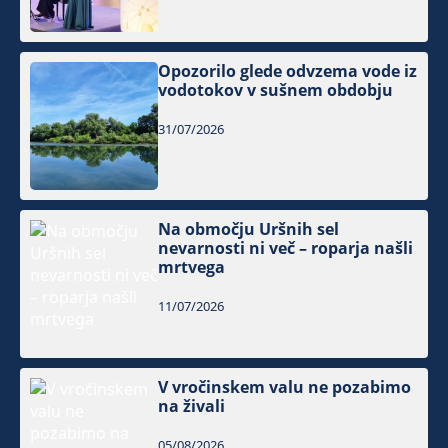
Opozorilo glede odvzema vode iz
vodotokov v sušnem obdobju
31/07/2026
Na območju Uršnih sel
nevarnosti ni več – roparja našli
mrtvega
11/07/2026
V vročinskem valu ne pozabimo
na živali
05/08/2026