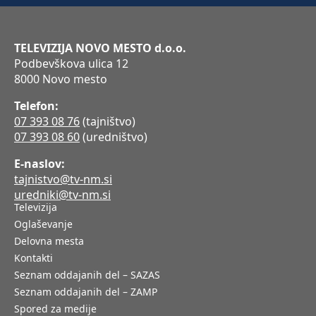
TELEVIZIJA NOVO MESTO d.o.o.
Podbevškova ulica 12
8000 Novo mesto
Telefon:
07 393 08 76
(tajništvo)
07 393 08 60
(uredništvo)
E-naslov:
tajnistvo@tv-nm.si
uredniki@tv-nm.si
Televizija
Oglaševanje
Delovna mesta
Kontakti
Seznam oddajanih del – SAZAS
Seznam oddajanih del – ZAMP
Spored za medije