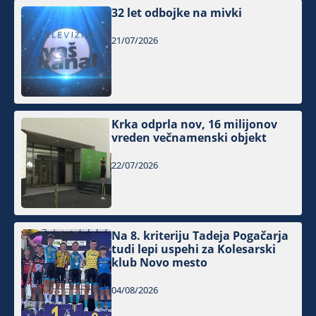
32 let odbojke na mivki
21/07/2026
Krka odprla nov, 16 milijonov
vreden večnamenski objekt
22/07/2026
Na 8. kriteriju Tadeja Pogačarja
tudi lepi uspehi za Kolesarski
klub Novo mesto
04/08/2026