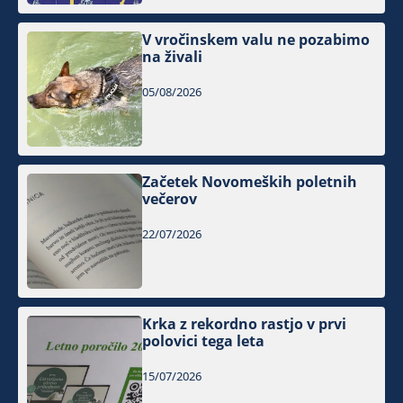
V vročinskem valu ne pozabimo
na živali
05/08/2026
Začetek Novomeških poletnih
večerov
22/07/2026
Krka z rekordno rastjo v prvi
polovici tega leta
15/07/2026