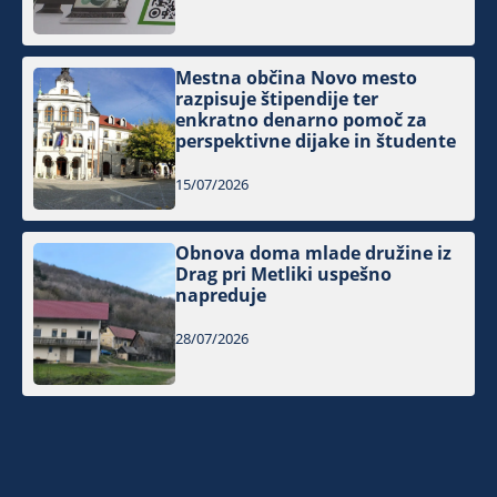
Mestna občina Novo mesto
razpisuje štipendije ter
enkratno denarno pomoč za
perspektivne dijake in študente
15/07/2026
Obnova doma mlade družine iz
Drag pri Metliki uspešno
napreduje
28/07/2026