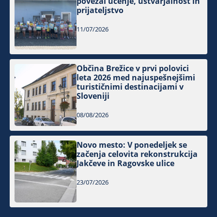
povezal učenje, ustvarjalnost in
prijateljstvo
11/07/2026
Občina Brežice v prvi polovici
leta 2026 med najuspešnejšimi
turističnimi destinacijami v
Sloveniji
08/08/2026
Novo mesto: V ponedeljek se
začenja celovita rekonstrukcija
Jakčeve in Ragovske ulice
23/07/2026