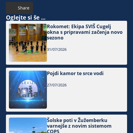
Share
Oglejte si še ...
Rokomet: Ekipa SVIŠ Cugelj
okna s pripravami začenja novo
sezono
31/07/2026
Pojdi kamor te srce vodi
27/07/2026
Šolske poti v Žužemberku
varnejše z novim sistemom
COPS