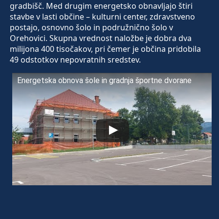
gradbišč. Med drugim energetsko obnavljajo štiri
stavbe v lasti občine – kulturni center, zdravstveno
postajo, osnovno šolo in podružnično šolo v
Orehovici. Skupna vrednost naložbe je dobra dva
milijona 400 tisočakov, pri čemer je občina pridobila
49 odstotkov nepovratnih sredstev.
Energetska obnova šole in gradnja športne dvorane