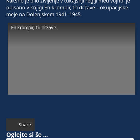
Kakšno je bilo življenje v tukajšnji regiji med vojno, je
opisano v knjigi En krompir, tri države – okupacijske
meje na Dolenjskem 1941–1945.
En krompir, tri države
Share
Oglejte si še ...