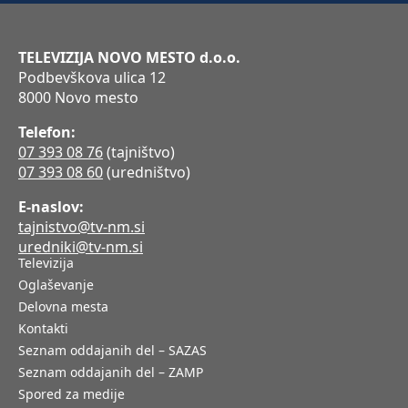
TELEVIZIJA NOVO MESTO d.o.o.
Podbevškova ulica 12
8000 Novo mesto
Telefon:
07 393 08 76
(tajništvo)
07 393 08 60
(uredništvo)
E-naslov:
tajnistvo@tv-nm.si
uredniki@tv-nm.si
Televizija
Oglaševanje
Delovna mesta
Kontakti
Seznam oddajanih del – SAZAS
Seznam oddajanih del – ZAMP
Spored za medije