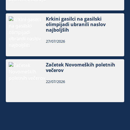
Krkini gasilci na gasilski
olimpijadi ubranili naslov
najboljših
27/07/2026
Začetek Novomeških poletnih
večerov
22/07/2026