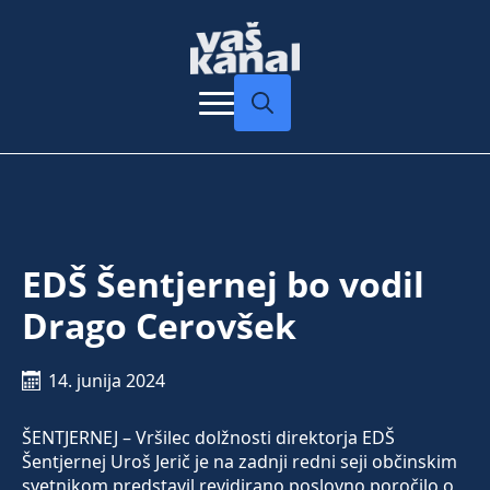
Search
for:
EDŠ Šentjernej bo vodil
Drago Cerovšek
14. junija 2024
ŠENTJERNEJ – Vršilec dolžnosti direktorja EDŠ
Šentjernej Uroš Jerič je na zadnji redni seji občinskim
svetnikom predstavil revidirano poslovno poročilo o