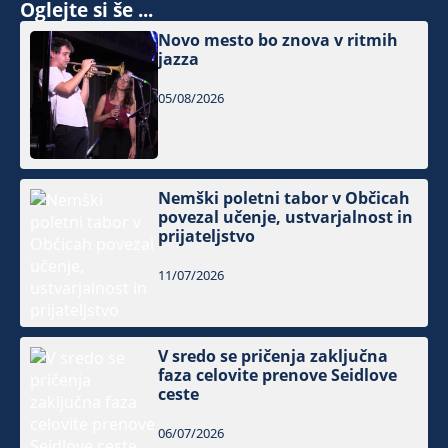
Oglejte si še ...
Novo mesto bo znova v ritmih
jazza
05/08/2026
Nemški poletni tabor v Občicah
povezal učenje, ustvarjalnost in
prijateljstvo
11/07/2026
V sredo se pričenja zaključna
faza celovite prenove Seidlove
ceste
06/07/2026