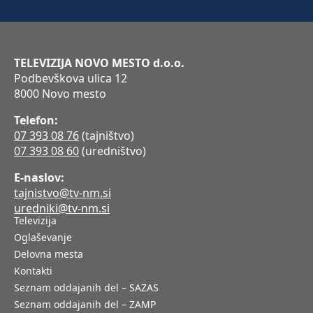
TELEVIZIJA NOVO MESTO d.o.o.
Podbevškova ulica 12
8000 Novo mesto
Telefon:
07 393 08 76
(tajništvo)
07 393 08 60
(uredništvo)
E-naslov:
tajnistvo@tv-nm.si
uredniki@tv-nm.si
Televizija
Oglaševanje
Delovna mesta
Kontakti
Seznam oddajanih del – SAZAS
Seznam oddajanih del – ZAMP