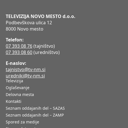
TELEVIZIJA NOVO MESTO d.o.o.
Podbevškova ulica 12
8000 Novo mesto
Telefon:
07 393 08 76
(tajništvo)
07 393 08 60
(uredništvo)
E-naslov:
tajnistvo@tv-nm.si
uredniki@tv-nm.si
Televizija
Oglaševanje
Delovna mesta
Kontakti
Seznam oddajanih del – SAZAS
Seznam oddajanih del – ZAMP
Spored za medije