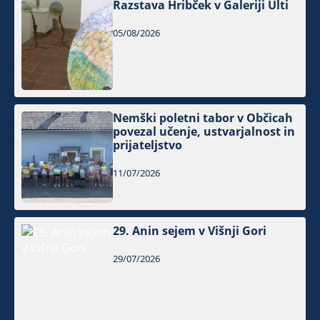
Razstava Hribček v Galeriji Ulti
05/08/2026
Nemški poletni tabor v Občicah
povezal učenje, ustvarjalnost in
prijateljstvo
11/07/2026
29. Anin sejem v Višnji Gori
29/07/2026