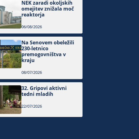
NEK zaradi okoljskih
omejitev znižala moč
reaktorja
06/08/2026
Na Senovem obeležili
230-letnico
premogovništva v
kraju
08/07/2026
32. Gripovi aktivni
tedni mladih
22/07/2026