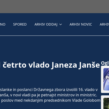
LNO
SPORED
ARHIV ODDAJ
ARHIV NOVIC
ARHI
l četrto vlado Janeza Janše
Ogle
anke in poslanci Državnega zbora izvolili 16. vlado v
anša, v novi vladi pa je petnajst ministrov in ministric.
aja poslov med nekdanjim predsednikom Vlade Golobom