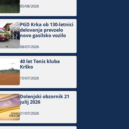
05/08/2026
PGD Krka ob 130-letnici
delovanja prevzelo
novo gasilsko vozilo
08/07/2026
40 let Tenis kluba
Krško
15/07/2026
Dolenjski obzornik 21
julij 2026
21/07/2026