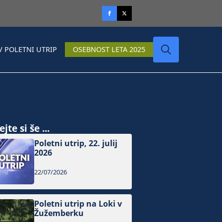
V POLETNI UTRIP
OSEBNOST LETA 2025
Search
for:
jte si še ...
Poletni utrip, 22. julij
2026
22/07/2026
Poletni utrip na Loki v
Žužemberku