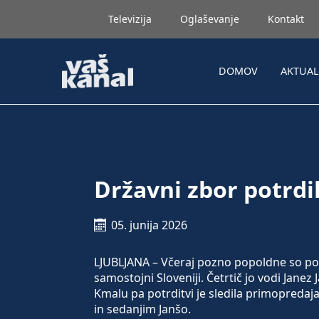
Televizija
Oglaševanje
Kontakt
DOMOV
AKTUA
Državni zbor potrdi
05. junija 2026
LJUBLJANA – Včeraj pozno popoldne so posl
samostojni Sloveniji. Četrtič jo vodi Janez J
Kmalu pa potrditvi je sledila primopred
in sedanjim Janšo.