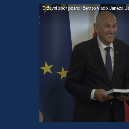
Državni zbor potrdil četrto vlado Janeza J