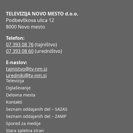
TELEVIZIJA NOVO MESTO d.o.o.
Podbevškova ulica 12
8000 Novo mesto
Telefon:
07 393 08 76
(tajništvo)
07 393 08 60
(uredništvo)
E-naslov:
tajnistvo@tv-nm.si
uredniki@tv-nm.si
Televizija
Oglaševanje
Delovna mesta
Kontakti
Seznam oddajanih del – SAZAS
Seznam oddajanih del – ZAMP
Spored za medije
Stara spletna stran