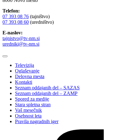
8000 Novo mesto
Telefon:
07 393 08 76
(tajništvo)
07 393 08 60
(uredništvo)
E-naslov:
tajnistvo@tv-nm.si
uredniki@tv-nm.si
Televizija
Oglaševanje
Delovna mesta
Kontakti
Seznam oddajanih del – SAZAS
Seznam oddajanih del – ZAMP
Spored za medije
Stara spletna stran
Vaš mesečnik
Osebnost leta
Pravila nagradnih iger