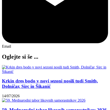
Email
Oglejte si še ...
Krkin dres bodo v novi sezoni nosili tudi Smith,
Dolničar, Sirc in Šikanić
14/07/2026
59. Mednarodni tabor likovnih samorastnikov 2026