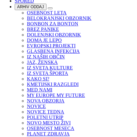
SPORED
ARHIV ODDAJ
OSEBNOST LETA
BELOKRANJSKI OBZORNIK
BONBON ZA BONTON
BREZ PANIKE
DOLENJSKI OBZORNIK
DOMA JE LEPO
EVROPSKI PROJEKTI
GLASBENA INFEKCIJA
IZ NAŠIH OBČIN
JAZ, ŽENSKA
IZ SVETA KULTURE
IZ SVETA ŠPORTA
KAKO SI?
KMETIJSKI RAZGLEDI
MED NAMI
MY EUROPE MY FUTURE
NOVA OBZORJA
NOVICE
NOVICE TEDNA
POLETNI UTRIP
NOVO MESTO ŽIVI
OSEBNOST MESECA
PLANET ZDRAVJA