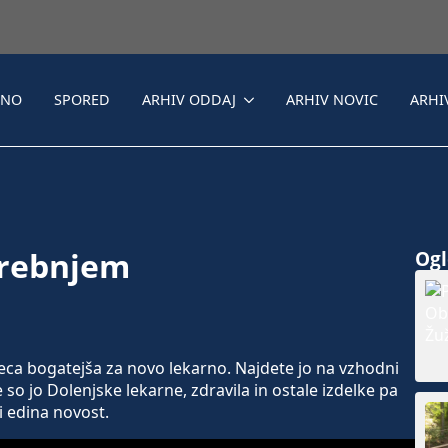
LNO
SPORED
ARHIV ODDAJ
ARHIV NOVIC
ARHI
Trebnjem
Ogle
eca bogatejša za novo lekarno. Najdete jo na vzhodni
e so jo Dolenjske lekarne, zdravila in ostale izdelke pa
i edina novost.