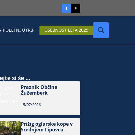
V POLETNI UTRIP
OSEBNOST LETA 2025
Search
for:
jte si še ...
Praznik Občine
Žužemberk
15/07/2026
Prižig oglarske kope v
Srednjem Lipovcu