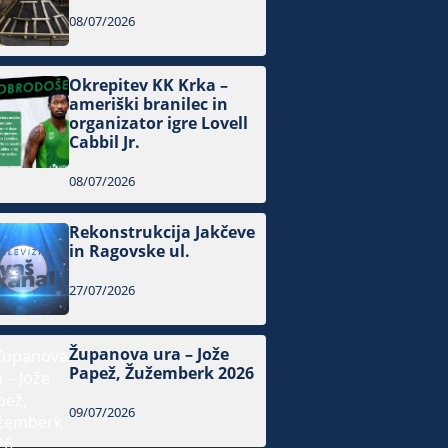
08/07/2026
Okrepitev KK Krka –
ameriški branilec in
organizator igre Lovell
Cabbil Jr.
08/07/2026
Rekonstrukcija Jakčeve
in Ragovske ul.
27/07/2026
Županova ura – Jože
Papež, Žužemberk 2026
09/07/2026