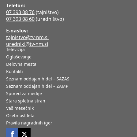
Telefon:
07 393 08 76
(tajništvo)
07 393 08 60
(uredništvo)
E-naslov:
tajnistvo@tv-nm.si
uredniki@tv-nm.si
Televizija
Oglaševanje
Delovna mesta
Kontakti
Seznam oddajanih del – SAZAS
Seznam oddajanih del – ZAMP
Spored za medije
Stara spletna stran
Vaš mesečnik
Osebnost leta
Pravila nagradnih iger