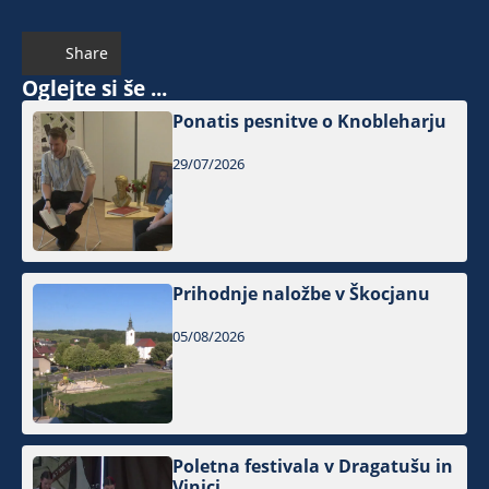
Share
Oglejte si še ...
Ponatis pesnitve o Knobleharju
29/07/2026
Prihodnje naložbe v Škocjanu
05/08/2026
Poletna festivala v Dragatušu in
Vinici