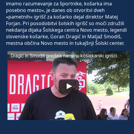
imamo razumevanje za športnike, košarka ima
posebno mesto«, je danes ob otvoritvi dveh
»pametnih« igrišč za košarko dejal direktor Matej
Forjan. Pri posodobitvi šolskih igrišč so moči združili
nekdanja dijaka Šolskega centra Novo mesto, legendi
slovenske košarke, Goran Dragić in Matjaž Smodiš,
mestna občina Novo mesto in tukajšnji Šolski center.
Dragić in Smodiš predala namenu košarkarski igrišči