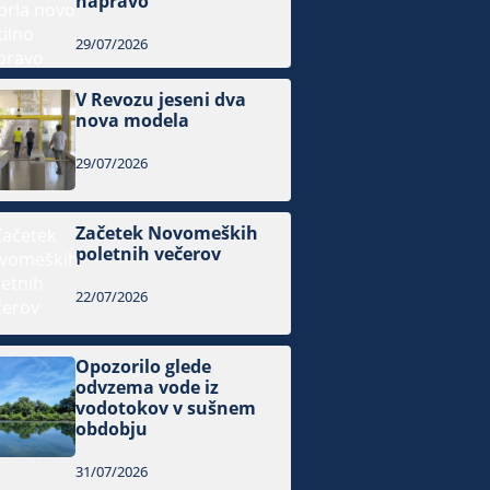
napravo
29/07/2026
V Revozu jeseni dva
nova modela
29/07/2026
Začetek Novomeških
poletnih večerov
22/07/2026
Opozorilo glede
odvzema vode iz
vodotokov v sušnem
obdobju
31/07/2026