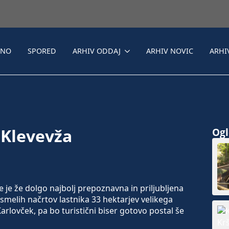
LNO
SPORED
ARHIV ODDAJ
ARHIV NOVIC
ARHI
 Klevevža
Ogle
 je že dolgo najbolj prepoznavna in priljubljena
 smelih načrtov lastnika 33 hektarjev velikega
rlovček, pa bo turistični biser gotovo postal še