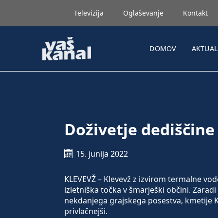
Televizija
Oglaševanje
Kontakt
DOMOV
AKTUA
Doživetje dediščine
15. junija 2022
KLEVEVŽ – Klevevž z izvirom termalne vode
izletniška točka v šmarješki občini. Zaradi
nekdanjega grajskega posestva, kmetije Ka
privlačnejši.