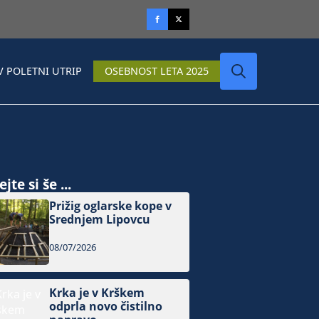
V POLETNI UTRIP
OSEBNOST LETA 2025
Search
for:
jte si še ...
Prižig oglarske kope v
Srednjem Lipovcu
08/07/2026
Krka je v Krškem
odprla novo čistilno