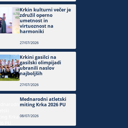
Krkin kulturni večer je
združil operno
umetnost in
virtuoznost na
harmoniki
27/07/2026
Krkini gasilci na
gasilski olimpijadi
ubranili naslov
najboljših
27/07/2026
Mednarodni atletski
miting Krka 2026 PU
08/07/2026