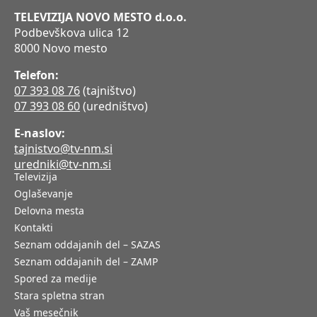
TELEVIZIJA NOVO MESTO d.o.o.
Podbevškova ulica 12
8000 Novo mesto
Telefon:
07 393 08 76
(tajništvo)
07 393 08 60
(uredništvo)
E-naslov:
tajnistvo@tv-nm.si
uredniki@tv-nm.si
Televizija
Oglaševanje
Delovna mesta
Kontakti
Seznam oddajanih del – SAZAS
Seznam oddajanih del – ZAMP
Spored za medije
Stara spletna stran
Vaš mesečnik