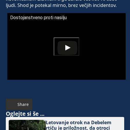
ljudi. Shod je potekal mirno, brez večjih incidentov.
Dostojanstveno proti nasilju
Share
Oglejte si še ...
Letovanje otrok na Debelem
rtiču je priložnost, da otroci