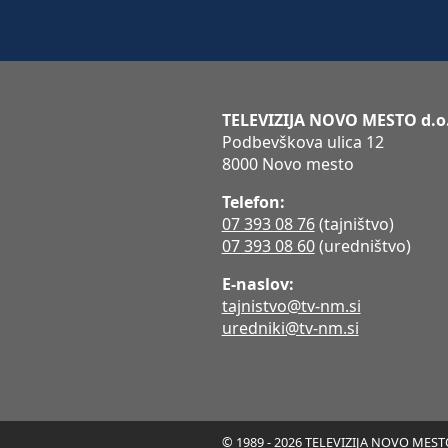
TELEVIZIJA NOVO MESTO d.o
Podbevškova ulica 12
8000 Novo mesto
Telefon:
07 393 08 76
(tajništvo)
07 393 08 60
(uredništvo)
E-naslov:
tajnistvo@tv-nm.si
uredniki@tv-nm.si
© 1989 - 2026 TELEVIZIJA NOVO MESTO