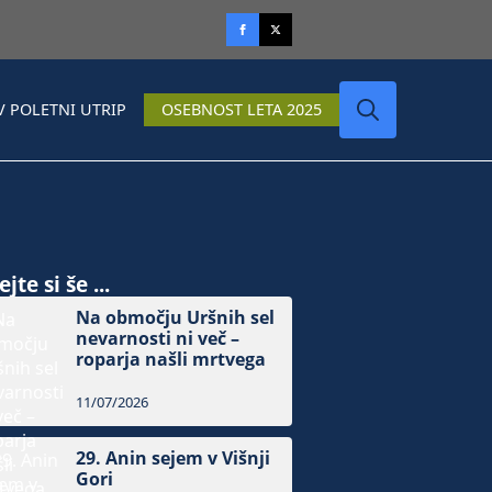
V POLETNI UTRIP
OSEBNOST LETA 2025
Search
for:
jte si še ...
Na območju Uršnih sel
nevarnosti ni več –
roparja našli mrtvega
11/07/2026
29. Anin sejem v Višnji
Gori