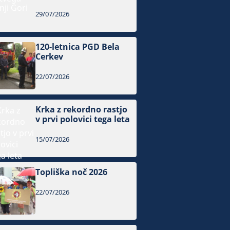
29/07/2026
120-letnica PGD Bela
Cerkev
22/07/2026
Krka z rekordno rastjo
v prvi polovici tega leta
15/07/2026
Topliška noč 2026
22/07/2026