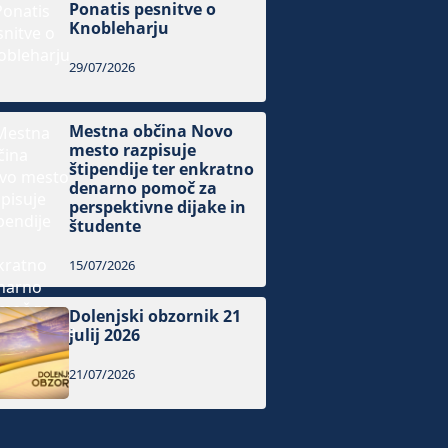
Ponatis pesnitve o
Knobleharju
29/07/2026
Mestna občina Novo
mesto razpisuje
štipendije ter enkratno
denarno pomoč za
perspektivne dijake in
študente
15/07/2026
Dolenjski obzornik 21
julij 2026
21/07/2026