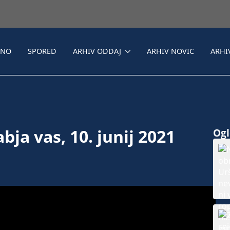
LNO
SPORED
ARHIV ODDAJ
ARHIV NOVIC
ARHI
bja vas, 10. junij 2021
Ogle