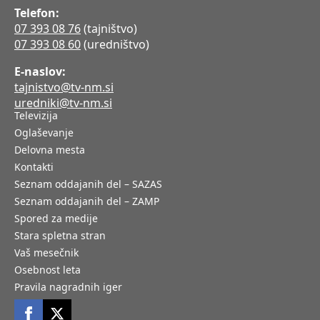
Telefon:
07 393 08 76
(tajništvo)
07 393 08 60
(uredništvo)
E-naslov:
tajnistvo@tv-nm.si
uredniki@tv-nm.si
Televizija
Oglaševanje
Delovna mesta
Kontakti
Seznam oddajanih del – SAZAS
Seznam oddajanih del – ZAMP
Spored za medije
Stara spletna stran
Vaš mesečnik
Osebnost leta
Pravila nagradnih iger