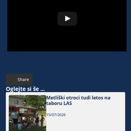
Share
Oglejte si še ...
Metliški otroci tudi letos na
taboru LAS
15/07/2026