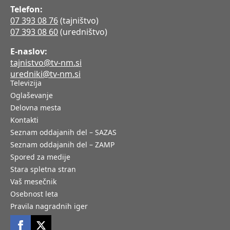
Telefon:
07 393 08 76
(tajništvo)
07 393 08 60
(uredništvo)
E-naslov:
tajnistvo@tv-nm.si
uredniki@tv-nm.si
Televizija
Oglaševanje
Delovna mesta
Kontakti
Seznam oddajanih del – SAZAS
Seznam oddajanih del – ZAMP
Spored za medije
Stara spletna stran
Vaš mesečnik
Osebnost leta
Pravila nagradnih iger