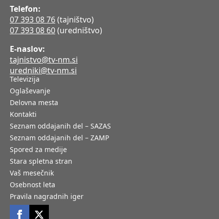
Telefon:
07 393 08 76
(tajništvo)
07 393 08 60
(uredništvo)
E-naslov:
tajnistvo@tv-nm.si
uredniki@tv-nm.si
Televizija
Oglaševanje
Delovna mesta
Kontakti
Seznam oddajanih del – SAZAS
Seznam oddajanih del – ZAMP
Spored za medije
Stara spletna stran
Vaš mesečnik
Osebnost leta
Pravila nagradnih iger