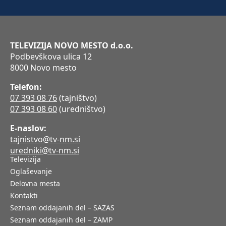
TELEVIZIJA NOVO MESTO d.o.o.
Podbevškova ulica 12
8000 Novo mesto
Telefon:
07 393 08 76
(tajništvo)
07 393 08 60
(uredništvo)
E-naslov:
tajnistvo@tv-nm.si
uredniki@tv-nm.si
Televizija
Oglaševanje
Delovna mesta
Kontakti
Seznam oddajanih del – SAZAS
Seznam oddajanih del – ZAMP