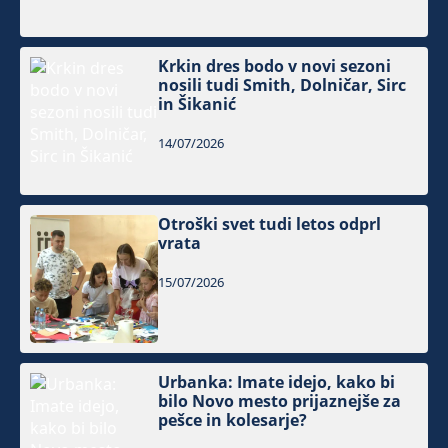
Krkin dres bodo v novi sezoni
nosili tudi Smith, Dolničar, Sirc
in Šikanić
14/07/2026
Otroški svet tudi letos odprl
vrata
15/07/2026
Urbanka: Imate idejo, kako bi
bilo Novo mesto prijaznejše za
pešce in kolesarje?