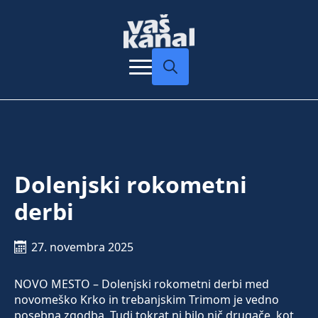
Search
for:
Dolenjski rokometni
derbi
27. novembra 2025
NOVO MESTO – Dolenjski rokometni derbi med
novomeško Krko in trebanjskim Trimom je vedno
posebna zgodba. Tudi tokrat ni bilo nič drugače, kot