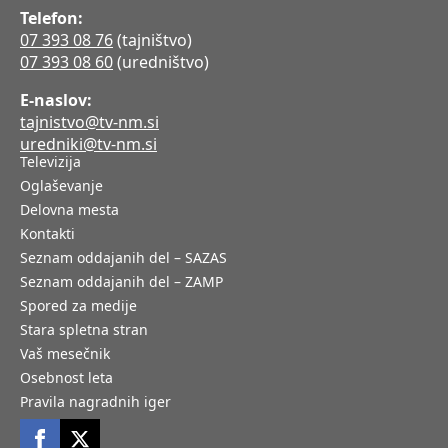
Telefon:
07 393 08 76
(tajništvo)
07 393 08 60
(uredništvo)
E-naslov:
tajnistvo@tv-nm.si
uredniki@tv-nm.si
Televizija
Oglaševanje
Delovna mesta
Kontakti
Seznam oddajanih del – SAZAS
Seznam oddajanih del – ZAMP
Spored za medije
Stara spletna stran
Vaš mesečnik
Osebnost leta
Pravila nagradnih iger