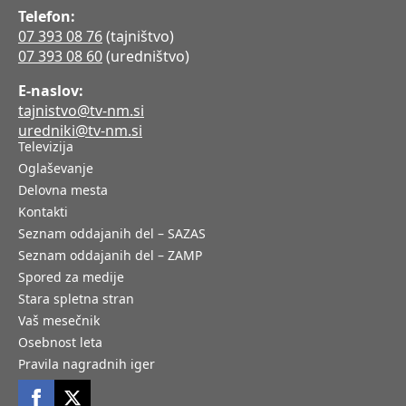
Telefon:
07 393 08 76
(tajništvo)
07 393 08 60
(uredništvo)
E-naslov:
tajnistvo@tv-nm.si
uredniki@tv-nm.si
Televizija
Oglaševanje
Delovna mesta
Kontakti
Seznam oddajanih del – SAZAS
Seznam oddajanih del – ZAMP
Spored za medije
Stara spletna stran
Vaš mesečnik
Osebnost leta
Pravila nagradnih iger