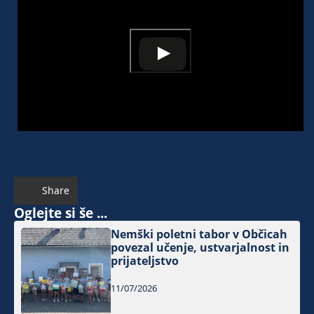
Share
Oglejte si še ...
Nemški poletni tabor v Občicah
povezal učenje, ustvarjalnost in
prijateljstvo
11/07/2026