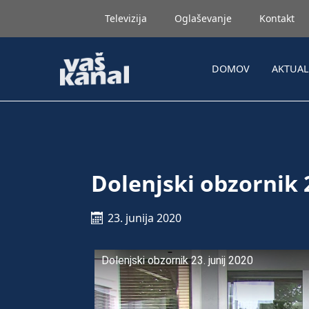
Televizija
Oglaševanje
Kontakt
DOMOV
AKTUA
Dolenjski obzornik 2
23. junija 2020
Dolenjski obzornik 23. junij 2020