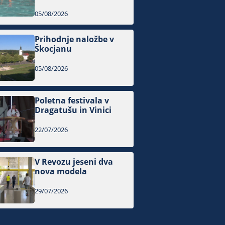
05/08/2026
Prihodnje naložbe v
Škocjanu
05/08/2026
Poletna festivala v
Dragatušu in Vinici
22/07/2026
V Revozu jeseni dva
nova modela
29/07/2026