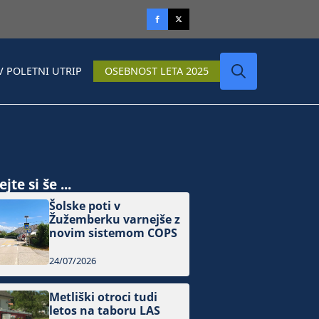
V POLETNI UTRIP
OSEBNOST LETA 2025
Search
for:
jte si še ...
Šolske poti v
Žužemberku varnejše z
novim sistemom COPS
24/07/2026
Metliški otroci tudi
letos na taboru LAS