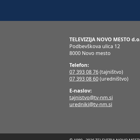
TELEVIZIJA NOVO MESTO d.o
Podbevškova ulica 12
8000 Novo mesto
Telefon:
07 393 08 76
(tajništvo)
07 393 08 60
(uredništvo)
E-naslov:
tajnistvo@tv-nm.si
uredniki@tv-nm.si