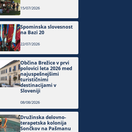
15/07/2026
Spominska slovesnost
na Bazi 20
22/07/2026
Občina Brežice v prvi
polovici leta 2026 med
najuspešnejšimi
turističnimi
destinacijami v
Sloveniji
08/08/2026
Družinska delovno-
terapetska kolonija
Sončkov na Pašmanu