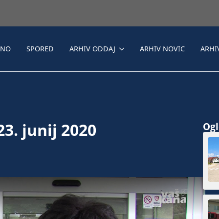
LNO
SPORED
ARHIV ODDAJ
ARHIV NOVIC
ARHI
3. junij 2020
Ogle