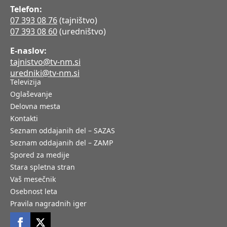
Telefon:
07 393 08 76
(tajništvo)
07 393 08 60
(uredništvo)
E-naslov:
tajnistvo@tv-nm.si
uredniki@tv-nm.si
Televizija
Oglaševanje
Delovna mesta
Kontakti
Seznam oddajanih del – SAZAS
Seznam oddajanih del – ZAMP
Spored za medije
Stara spletna stran
Vaš mesečnik
Osebnost leta
Pravila nagradnih iger