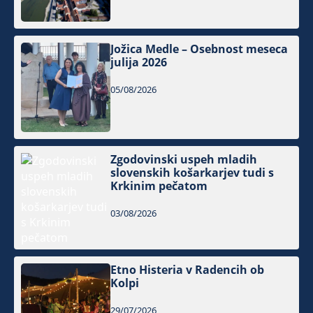
Jožica Medle – Osebnost meseca
julija 2026
05/08/2026
Zgodovinski uspeh mladih
slovenskih košarkarjev tudi s
Krkinim pečatom
03/08/2026
Etno Histeria v Radencih ob
Kolpi
29/07/2026