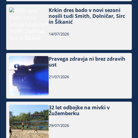
Krkin dres bodo v novi sezoni
nosili tudi Smith, Dolničar, Sirc
in Šikanić
14/07/2026
Pravega zdravja ni brez zdravih
ust
21/07/2026
32 let odbojke na mivki v
Žužemberku
29/07/2026