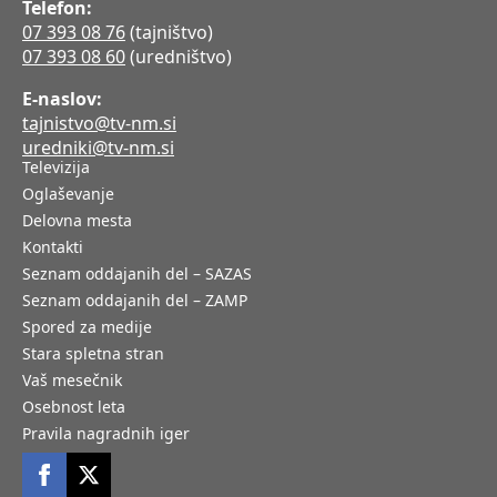
Telefon:
07 393 08 76
(tajništvo)
07 393 08 60
(uredništvo)
E-naslov:
tajnistvo@tv-nm.si
uredniki@tv-nm.si
Televizija
Oglaševanje
Delovna mesta
Kontakti
Seznam oddajanih del – SAZAS
Seznam oddajanih del – ZAMP
Spored za medije
Stara spletna stran
Vaš mesečnik
Osebnost leta
Pravila nagradnih iger