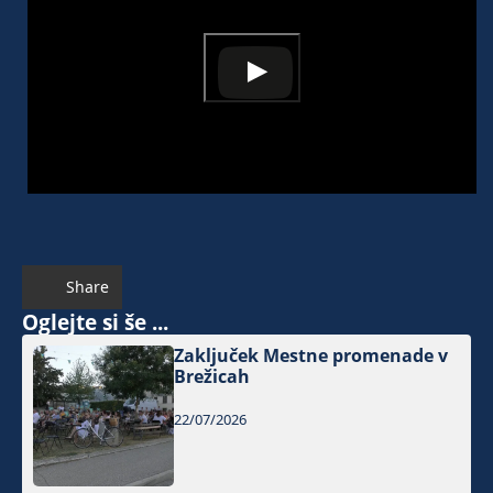
Share
Oglejte si še ...
Zaključek Mestne promenade v
Brežicah
22/07/2026