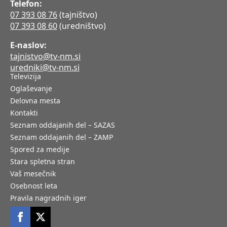
Telefon:
07 393 08 76
(tajništvo)
07 393 08 60
(uredništvo)
E-naslov:
tajnistvo@tv-nm.si
uredniki@tv-nm.si
Televizija
Oglaševanje
Delovna mesta
Kontakti
Seznam oddajanih del – SAZAS
Seznam oddajanih del – ZAMP
Spored za medije
Stara spletna stran
Vaš mesečnik
Osebnost leta
Pravila nagradnih iger