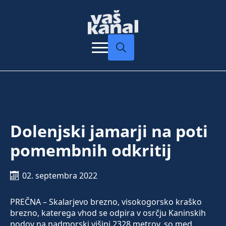
Search
for:
Dolenjski jamarji na poti
pomembnih odkritij
02. septembra 2022
PREČNA – Skalarjevo brezno, visokogorsko kraško
brezno, katerega vhod se odpira v osrčju Kaninskih
podov na nadmorski višini 2328 metrov, so med