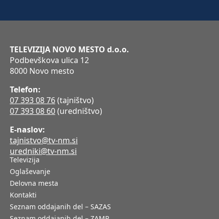
TELEVIZIJA NOVO MESTO d.o.o.
Podbevškova ulica 12
8000 Novo mesto
Telefon:
07 393 08 76
(tajništvo)
07 393 08 60
(uredništvo)
E-naslov:
tajnistvo@tv-nm.si
uredniki@tv-nm.si
Televizija
Oglaševanje
Delovna mesta
Kontakti
Seznam oddajanih del – SAZAS
Seznam oddajanih del – ZAMP