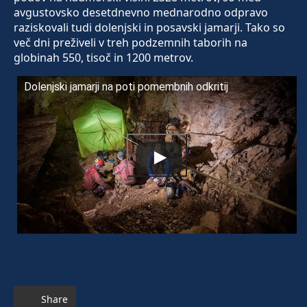
avgustovsko desetdnevno mednarodno odpravo
raziskovali tudi dolenjski in posavski jamarji. Tako so
več dni preživeli v treh podzemnih taborih na
globinah 550, tisoč in 1200 metrov.
Dolenjski jamarji na poti pomembnih odkritij
Share