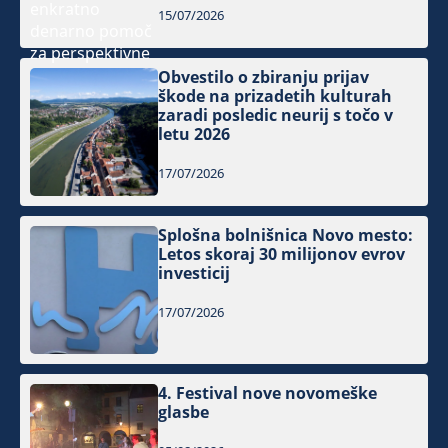
15/07/2026
Obvestilo o zbiranju prijav
škode na prizadetih kulturah
zaradi posledic neurij s točo v
letu 2026
17/07/2026
Splošna bolnišnica Novo mesto:
Letos skoraj 30 milijonov evrov
investicij
17/07/2026
4. Festival nove novomeške
glasbe