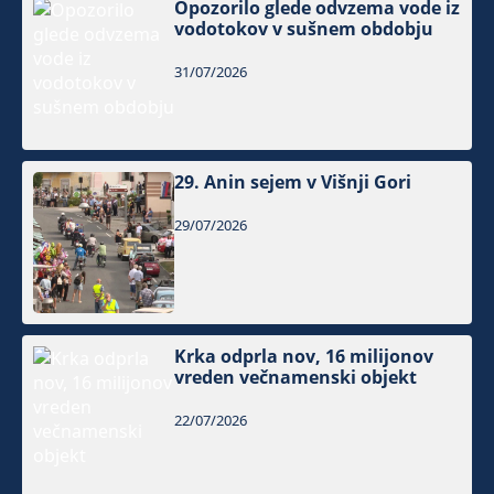
Opozorilo glede odvzema vode iz
vodotokov v sušnem obdobju
31/07/2026
29. Anin sejem v Višnji Gori
29/07/2026
Krka odprla nov, 16 milijonov
vreden večnamenski objekt
22/07/2026