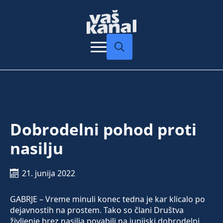
Search
for:
Dobrodelni pohod proti
nasilju
21. junija 2022
GABRJE – Vreme minuli konec tedna je kar klicalo po
dejavnostih na prostem. Tako so člani Društva
življenje brez nasilja povabili na junijski dobrodelni