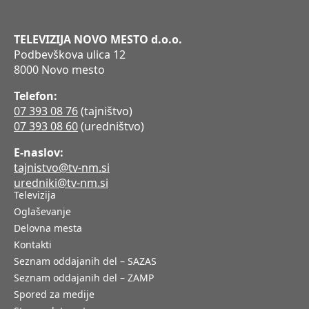
TELEVIZIJA NOVO MESTO d.o.o.
Podbevškova ulica 12
8000 Novo mesto
Telefon:
07 393 08 76
(tajništvo)
07 393 08 60
(uredništvo)
E-naslov:
tajnistvo@tv-nm.si
uredniki@tv-nm.si
Televizija
Oglaševanje
Delovna mesta
Kontakti
Seznam oddajanih del – SAZAS
Seznam oddajanih del – ZAMP
Spored za medije