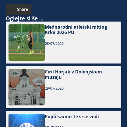
Share
Oglejte si še ...
Mednarodni atletski miting
Krka 2026 PU
08/07/2026
Ciril Horjak v Dolenjskem
muzeju
29/07/2026
Pojdi kamor te srce vodi