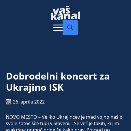
Search
for:
Dobrodelni koncert za
Ukrajino ISK
26. aprila 2022
NOVO MESTO – Veliko Ukrajincev je med vojno našlo
svoje zatočišče tudi v Sloveniji. Še več je takih, ki jim
vsakršna pomoč pride še kako prav. Povsod po