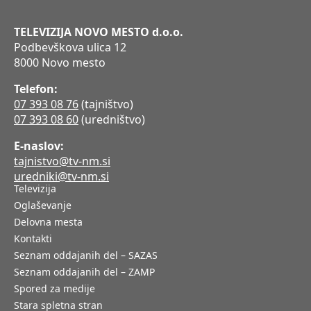
TELEVIZIJA NOVO MESTO d.o.o.
Podbevškova ulica 12
8000 Novo mesto
Telefon:
07 393 08 76
(tajništvo)
07 393 08 60
(uredništvo)
E-naslov:
tajnistvo@tv-nm.si
uredniki@tv-nm.si
Televizija
Oglaševanje
Delovna mesta
Kontakti
Seznam oddajanih del – SAZAS
Seznam oddajanih del – ZAMP
Spored za medije
Stara spletna stran