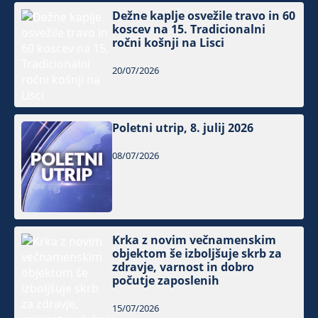
Dežne kaplje osvežile travo in 60
koscev na 15. Tradicionalni
ročni košnji na Lisci
20/07/2026
Poletni utrip, 8. julij 2026
08/07/2026
Krka z novim večnamenskim
objektom še izboljšuje skrb za
zdravje, varnost in dobro
počutje zaposlenih
15/07/2026