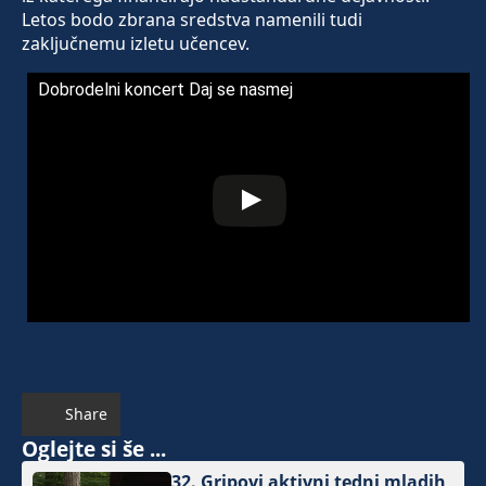
Letos bodo zbrana sredstva namenili tudi
zaključnemu izletu učencev.
Dobrodelni koncert Daj se nasmej
Share
Oglejte si še ...
32. Gripovi aktivni tedni mladih