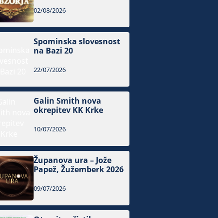
02/08/2026
Spominska slovesnost
na Bazi 20
22/07/2026
Galin Smith nova
okrepitev KK Krke
10/07/2026
Županova ura – Jože
Papež, Žužemberk 2026
09/07/2026