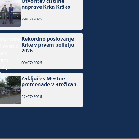
Otvoritev čistilne
naprave Krka Krško
29/07/2026
Rekordno poslovanje
Krke v prvem polletju
2026
09/07/2026
Zaključek Mestne
promenade v Brežicah
22/07/2026