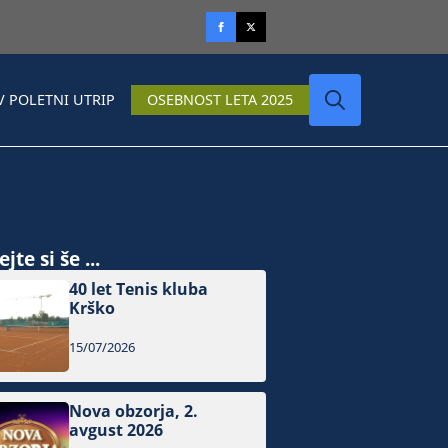
V POLETNI UTRIP
OSEBNOST LETA 2025
Search
for:
jte si še ...
40 let Tenis kluba
Krško
15/07/2026
Nova obzorja, 2.
avgust 2026