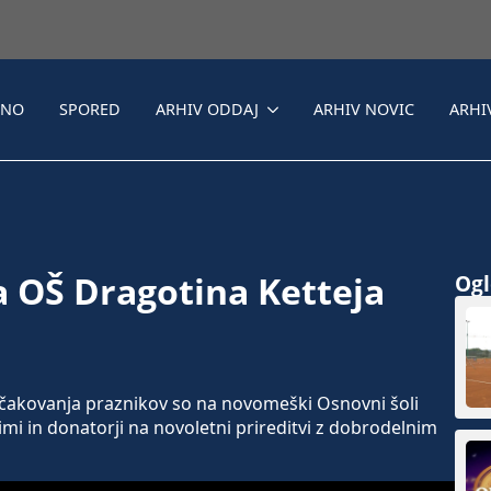
LNO
SPORED
ARHIV ODDAJ
ARHIV NOVIC
ARHI
a OŠ Dragotina Ketteja
Ogle
kovanja praznikov so na novomeški Osnovni šoli
nimi in donatorji na novoletni prireditvi z dobrodelnim