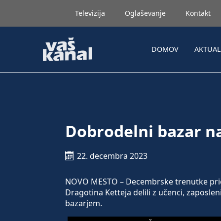
Televizija
Oglaševanje
Kontakt
DOMOV
AKTUA
Dobrodelni bazar n
22. decembra 2023
NOVO MESTO – Decembrske trenutke priča
Dragotina Ketteja delili z učenci, zaposle
bazarjem.