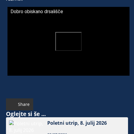
Dobro obiskano drsališče
Share
Oglejte si še ...
Poletni utrip, 8. julij 2026