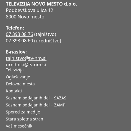
TELEVIZIJA NOVO MESTO d.o.o.
Podbevškova ulica 12
8000 Novo mesto
Telefon:
07 393 08 76
(tajništvo)
07 393 08 60
(uredništvo)
E-naslov:
tajnistvo@tv-nm.si
uredniki@tv-nm.si
Televizija
Oglaševanje
Delovna mesta
Kontakti
Seznam oddajanih del – SAZAS
Seznam oddajanih del – ZAMP
Spored za medije
Stara spletna stran
Vaš mesečnik