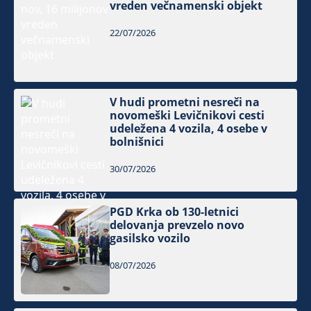
vreden večnamenski objekt
22/07/2026
V hudi prometni nesreči na
novomeški Levičnikovi cesti
udeležena 4 vozila, 4 osebe v
bolnišnici
30/07/2026
PGD Krka ob 130-letnici
delovanja prevzelo novo
gasilsko vozilo
08/07/2026