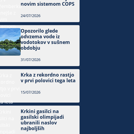
novim sistemom COPS
24/07/2026
Opozorilo glede
odvzema vode iz
vodotokov v sušnem
obdobju
31/07/2026
Krka z rekordno rastjo
v prvi polovici tega leta
15/07/2026
Krkini gasilci na
gasilski olimpijadi
ubranili naslov
najboljših