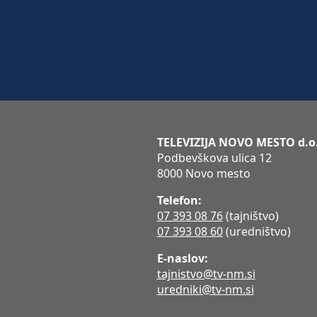
TELEVIZIJA NOVO MESTO d.o
Podbevškova ulica 12
8000 Novo mesto
Telefon:
07 393 08 76
(tajništvo)
07 393 08 60
(uredništvo)
E-naslov:
tajnistvo@tv-nm.si
uredniki@tv-nm.si