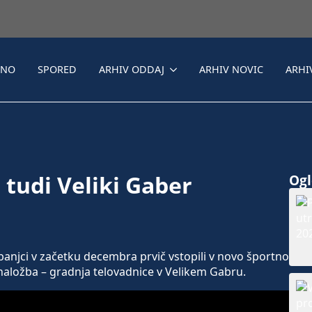
LNO
SPORED
ARHIV ODDAJ
ARHIV NOVIC
ARHI
tudi Veliki Gaber
Ogle
anjci v začetku decembra prvič vstopili v novo športno
naložba – gradnja telovadnice v Velikem Gabru.