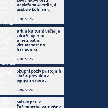
Levičnikovi cesti
udeležena 4 vozila, 4
osebe v bolnišnici
30/07/2026
Krkin kulturni večer je
združil operno
umetnost in
virtuoznost na
harmoniki
27/07/2026
Skupni poziv pristojnih
služb: previdno z
ognjem v naravi
09/07/2026
Šolske poti v
Žužemberku varnejše z