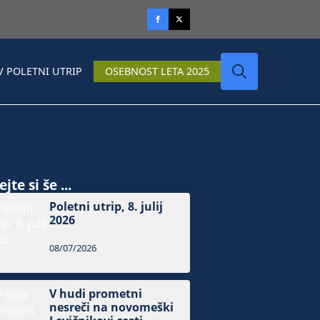
V POLETNI UTRIP
OSEBNOST LETA 2025
Search
for:
jte si še ...
Poletni utrip, 8. julij
2026
08/07/2026
V hudi prometni
nesreči na novomeški