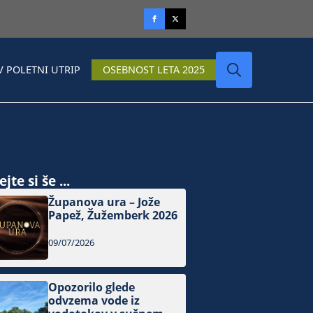
V POLETNI UTRIP
OSEBNOST LETA 2025
Search
for:
jte si še ...
Županova ura – Jože
Papež, Žužemberk 2026
09/07/2026
Opozorilo glede
odvzema vode iz