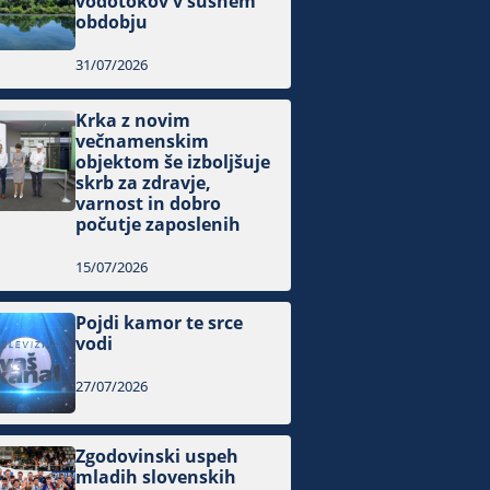
vodotokov v sušnem
obdobju
31/07/2026
Krka z novim
večnamenskim
objektom še izboljšuje
skrb za zdravje,
varnost in dobro
počutje zaposlenih
15/07/2026
Pojdi kamor te srce
vodi
27/07/2026
Zgodovinski uspeh
mladih slovenskih