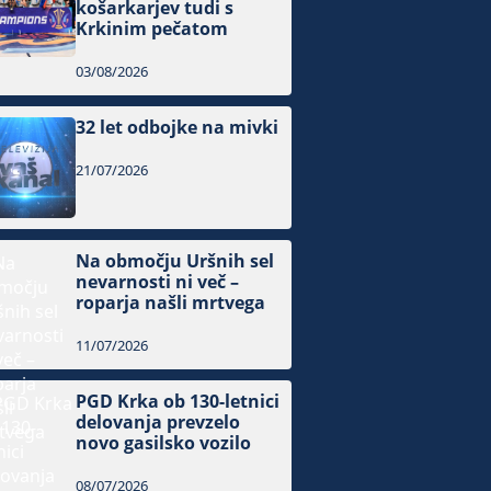
košarkarjev tudi s
Krkinim pečatom
03/08/2026
32 let odbojke na mivki
21/07/2026
Na območju Uršnih sel
nevarnosti ni več –
roparja našli mrtvega
11/07/2026
PGD Krka ob 130-letnici
delovanja prevzelo
novo gasilsko vozilo
08/07/2026