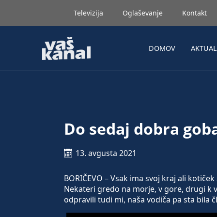
Televizija
Oglaševanje
Kontakt
DOMOV
AKTUA
Do sedaj dobra gob
13. avgusta 2021
BORIČEVO – Vsak ima svoj kraj ali kotiček z
Nekateri gredo na morje, v gore, drugi k v
odpravili tudi mi, naša vodiča pa sta bil