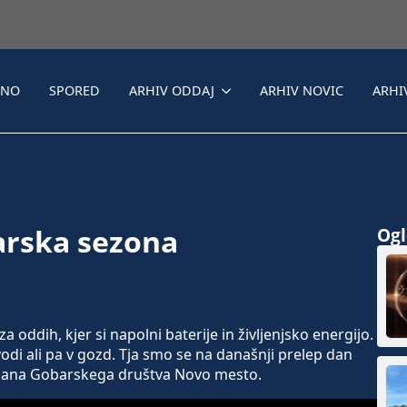
LNO
SPORED
ARHIV ODDAJ
ARHIV NOVIC
ARHI
arska sezona
Ogle
a oddih, kjer si napolni baterije in življenjsko energijo.
odi ali pa v gozd. Tja smo se na današnji prelep dan
a člana Gobarskega društva Novo mesto.