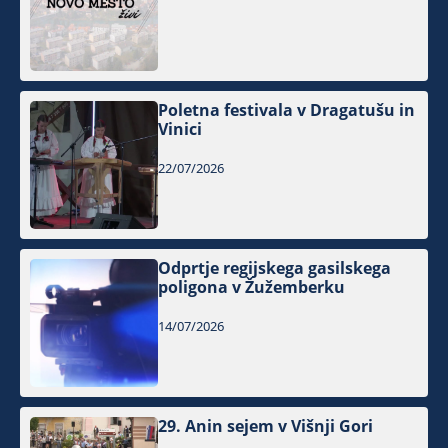
Poletna festivala v Dragatušu in
Vinici
22/07/2026
Odprtje regijskega gasilskega
poligona v Žužemberku
14/07/2026
29. Anin sejem v Višnji Gori