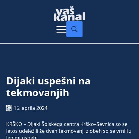
Search
for:
Dijaki uspešni na
tekmovanjih
15. aprila 2024
KRŠKO – Dijaki Šolskega centra Krško–Sevnica so se
letos udeležili že dveh tekmovanj, z obeh so se vrnili z
lepimi uspehi.