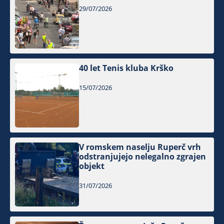
29/07/2026
40 let Tenis kluba Krško
15/07/2026
V romskem naselju Ruperč vrh
odstranjujejo nelegalno zgrajen
objekt
31/07/2026