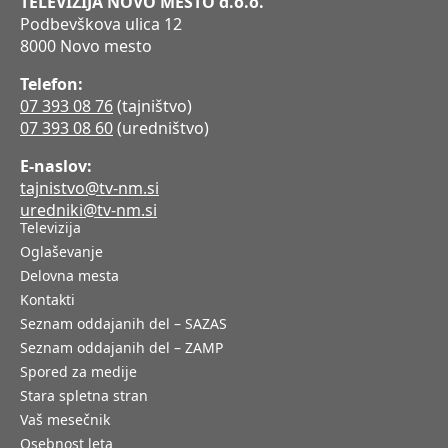
TELEVIZIJA NOVO MESTO d.o.o.
Podbevškova ulica 12
8000 Novo mesto
Telefon:
07 393 08 76
(tajništvo)
07 393 08 60
(uredništvo)
E-naslov:
tajnistvo@tv-nm.si
uredniki@tv-nm.si
Televizija
Oglaševanje
Delovna mesta
Kontakti
Seznam oddajanih del – SAZAS
Seznam oddajanih del – ZAMP
Spored za medije
Stara spletna stran
Vaš mesečnik
Osebnost leta