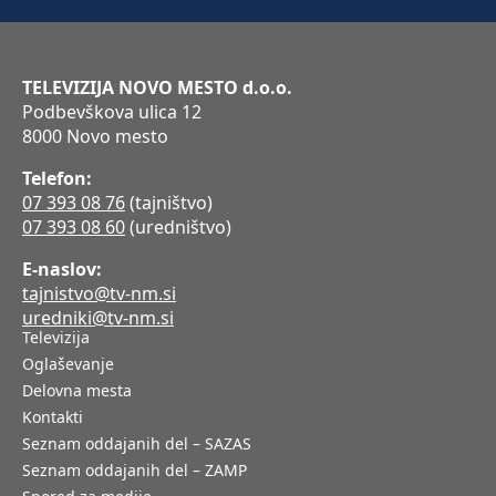
TELEVIZIJA NOVO MESTO d.o.o.
Podbevškova ulica 12
8000 Novo mesto
Telefon:
07 393 08 76
(tajništvo)
07 393 08 60
(uredništvo)
E-naslov:
tajnistvo@tv-nm.si
uredniki@tv-nm.si
Televizija
Oglaševanje
Delovna mesta
Kontakti
Seznam oddajanih del – SAZAS
Seznam oddajanih del – ZAMP