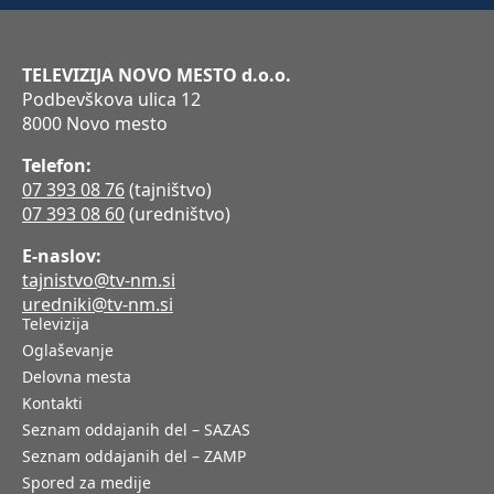
TELEVIZIJA NOVO MESTO d.o.o.
Podbevškova ulica 12
8000 Novo mesto
Telefon:
07 393 08 76
(tajništvo)
07 393 08 60
(uredništvo)
E-naslov:
tajnistvo@tv-nm.si
uredniki@tv-nm.si
Televizija
Oglaševanje
Delovna mesta
Kontakti
Seznam oddajanih del – SAZAS
Seznam oddajanih del – ZAMP
Spored za medije