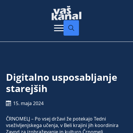
Search
for:
Digitalno usposabljanje
starejših
15. maja 2024
ČRNOMELJ – Po vsej državi že potekajo Tedni
vseživljenjskega učenja, v Beli krajini jih koordinira
Zavod za izobraževanje in kulturo Črnomelj.