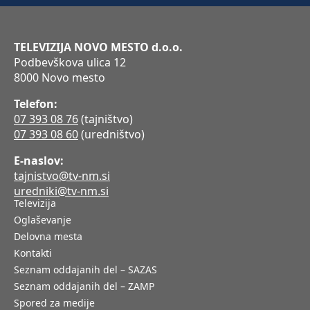
TELEVIZIJA NOVO MESTO d.o.o.
Podbevškova ulica 12
8000 Novo mesto
Telefon:
07 393 08 76
(tajništvo)
07 393 08 60
(uredništvo)
E-naslov:
tajnistvo@tv-nm.si
uredniki@tv-nm.si
Televizija
Oglaševanje
Delovna mesta
Kontakti
Seznam oddajanih del – SAZAS
Seznam oddajanih del – ZAMP
Spored za medije